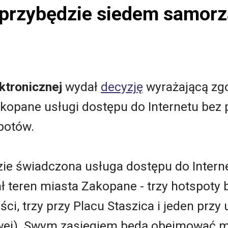
przybędzie siedem samor
ktronicznej
wydał
decyzję
wyrażającą zg
opane usługi dostępu do Internetu bez p
potów.
zie świadczona usługa dostępu do Intern
ł teren miasta Zakopane - trzy hotspoty 
ci, trzy przy Placu Staszica i jeden przy 
wej). Swym zasiegiem będą obejmować mi