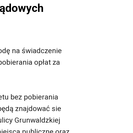
ządowych
odę na świadczenie
obierania opłat za
etu bez pobierania
będą znajdować sie
ulicy Grunwaldzkiej
ejsca publiczne oraz