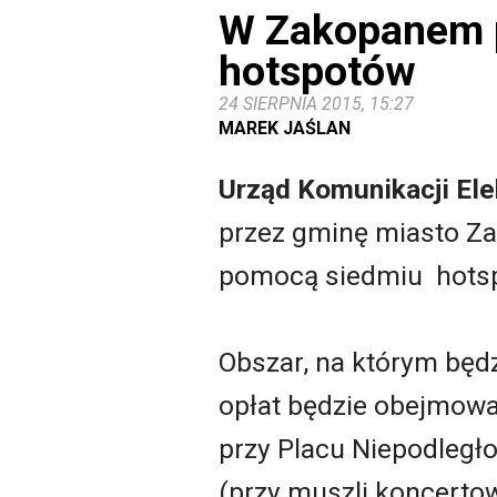
W Zakopanem 
hotspotów
24 SIERPNIA 2015, 15:27
MAREK JAŚLAN
Urząd Komunikacji Ele
przez gminę miasto Zak
pomocą siedmiu hots
Obszar, na którym będ
opłat będzie obejmowa
przy Placu Niepodległoś
(przy muszli koncerto