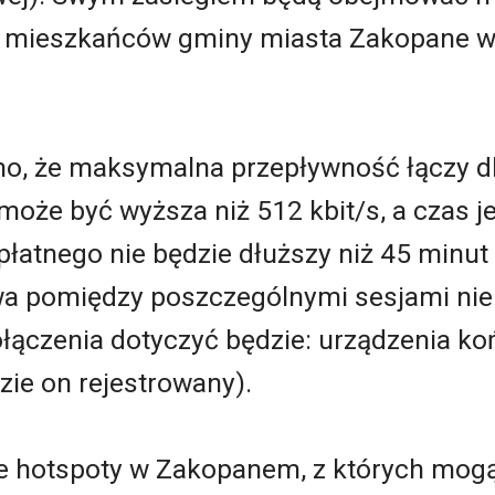
c. mieszkańców gminy miasta Zakopane w
o, że maksymalna przepływność łączy dla
może być wyższa niż 512 kbit/s, a czas j
atnego nie będzie dłuższy niż 45 minut 
wa pomiędzy poszczególnymi sesjami nie 
ołączenia dotyczyć będzie: urządzenia k
zie on rejestrowany).
ne hotspoty w Zakopanem, z których mogą