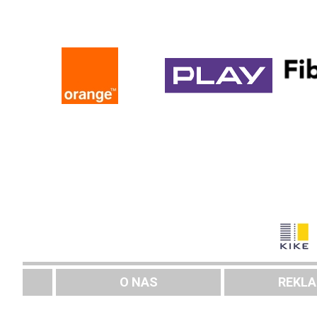
O NAS
REKL