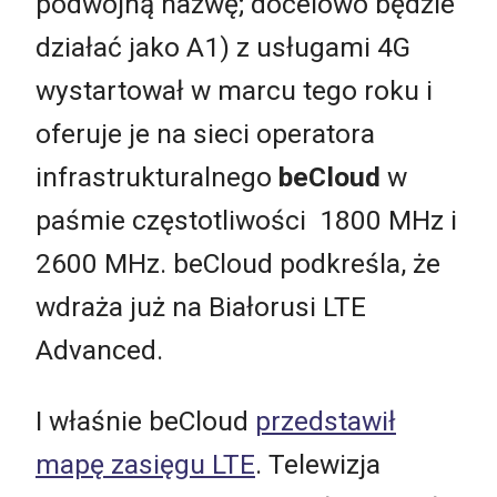
podwójną nazwę; docelowo będzie
działać jako A1) z usługami 4G
wystartował w marcu tego roku i
oferuje je na sieci operatora
infrastrukturalnego
beCloud
w
paśmie częstotliwości 1800 MHz i
2600 MHz. beCloud podkreśla, że
wdraża już na Białorusi LTE
Advanced.
I właśnie beCloud
przedstawił
mapę zasięgu LTE
. Telewizja