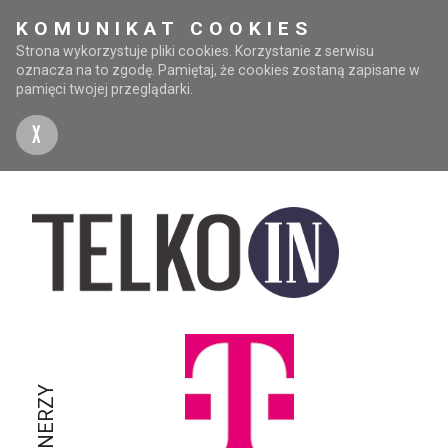
KOMUNIKAT COOKIES
Strona wykorzystuje pliki cookies. Korzystanie z serwisu
oznacza na to zgodę. Pamiętaj, że cookies zostaną zapisane w
pamięci twojej przeglądarki.
X
PARTNERZY