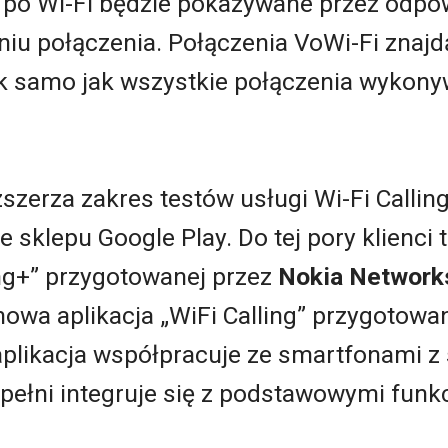
 po Wi-Fi będzie pokazywane przez odpow
niu połączenia. Połączenia VoWi-Fi znajdą
ak samo jak wszystkie połączenia wykony
zerza zakres testów usługi Wi-Fi Calling
e sklepu Google Play. Do tej pory klienci 
ling+” przygotowanej przez
Nokia Network
owa aplikacja „WiFi Calling” przygotowa
plikacja współpracuje ze smartfonami 
w pełni integruje się z podstawowymi funk