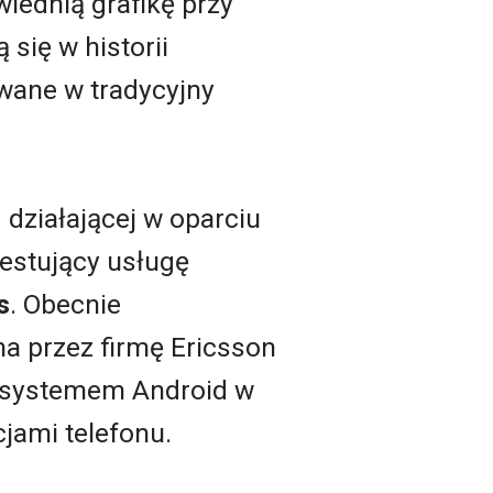
iednią grafikę przy
 się w historii
wane w tradycyjny
 działającej w oparciu
testujący usługę
s
. Obecnie
na przez firmę Ericsson
z systemem Android w
cjami telefonu.