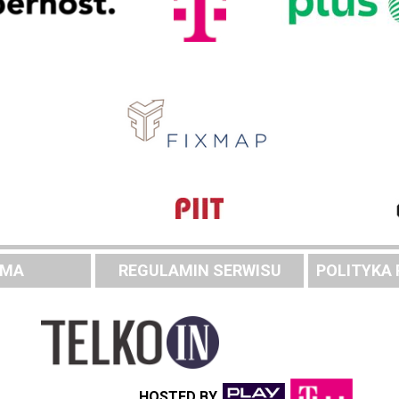
AMA
REGULAMIN SERWISU
POLITYKA
HOSTED BY