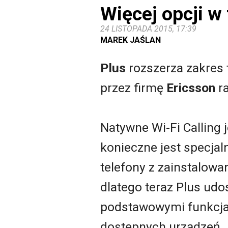
Więcej opcji w 
24 LISTOPADA 2015, 17:39
MAREK JAŚLAN
Plus
rozszerza zakres 
przez firmę
Ericsson
r
Natywne Wi-Fi Calling 
konieczne jest specja
telefony z zainstalowa
dlatego teraz Plus udos
podstawowymi funkcjam
dostępnych urządzeń.