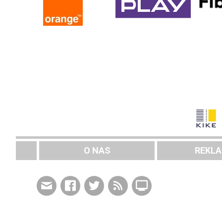
O NAS
REKL