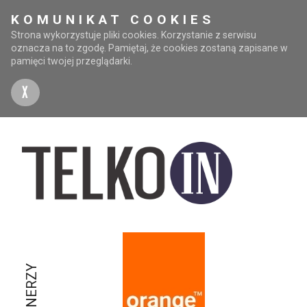
KOMUNIKAT COOKIES
Strona wykorzystuje pliki cookies. Korzystanie z serwisu
oznacza na to zgodę. Pamiętaj, że cookies zostaną zapisane w
pamięci twojej przeglądarki.
X
PARTNERZY