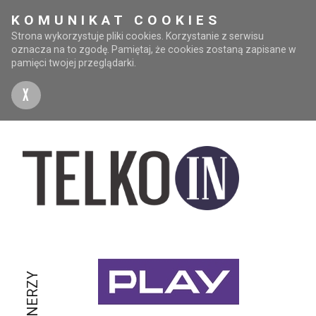
KOMUNIKAT COOKIES
Strona wykorzystuje pliki cookies. Korzystanie z serwisu
oznacza na to zgodę. Pamiętaj, że cookies zostaną zapisane w
pamięci twojej przeglądarki.
X
PARTNERZY