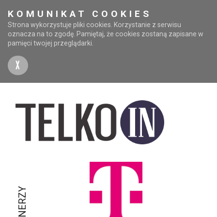
KOMUNIKAT COOKIES
Strona wykorzystuje pliki cookies. Korzystanie z serwisu
oznacza na to zgodę. Pamiętaj, że cookies zostaną zapisane w
pamięci twojej przeglądarki.
X
PARTNERZY