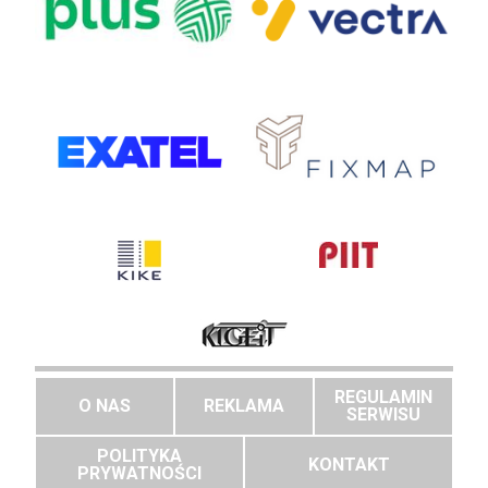
REGULAMIN
O NAS
REKLAMA
SERWISU
POLITYKA
KONTAKT
PRYWATNOŚCI