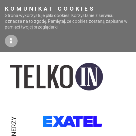
KOMUNIKAT COOKIES
Strona wykorzystuje pliki cookies. Korzystanie z serwisu
oznacza na to zgodę. Pamiętaj, że cookies zostaną zapisane w
pamięci twojej przeglądarki.
X
PARTNERZY