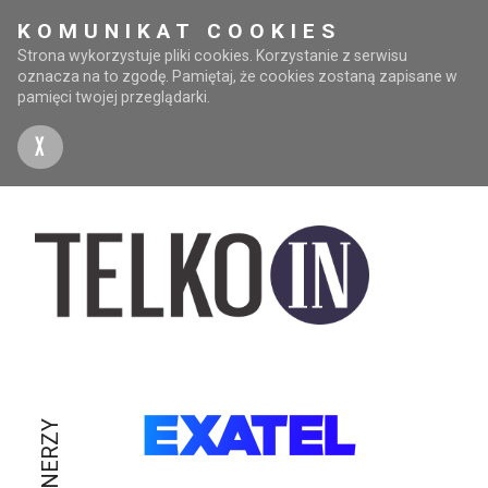
KOMUNIKAT COOKIES
Strona wykorzystuje pliki cookies. Korzystanie z serwisu
oznacza na to zgodę. Pamiętaj, że cookies zostaną zapisane w
pamięci twojej przeglądarki.
X
PARTNERZY