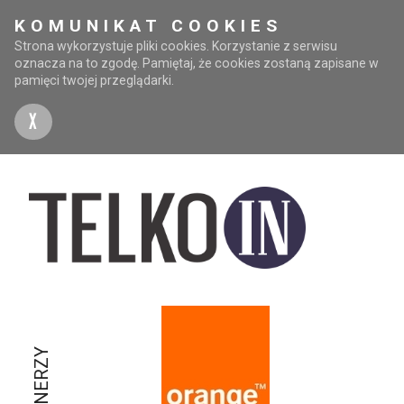
KOMUNIKAT COOKIES
Strona wykorzystuje pliki cookies. Korzystanie z serwisu
oznacza na to zgodę. Pamiętaj, że cookies zostaną zapisane w
pamięci twojej przeglądarki.
X
PARTNERZY