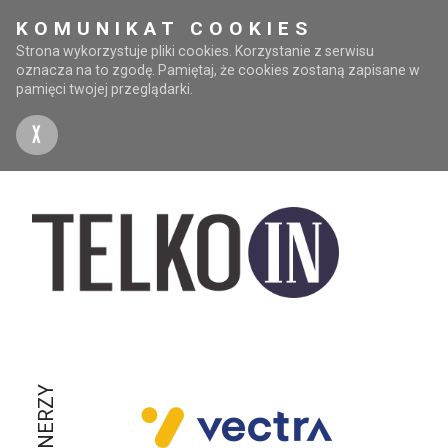
KOMUNIKAT COOKIES
Strona wykorzystuje pliki cookies. Korzystanie z serwisu
oznacza na to zgodę. Pamiętaj, że cookies zostaną zapisane w
pamięci twojej przeglądarki.
X
PARTNERZY