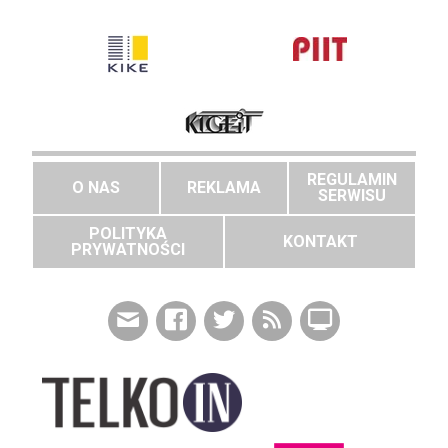
REGULAMIN
O NAS
REKLAMA
SERWISU
POLITYKA
KONTAKT
PRYWATNOŚCI