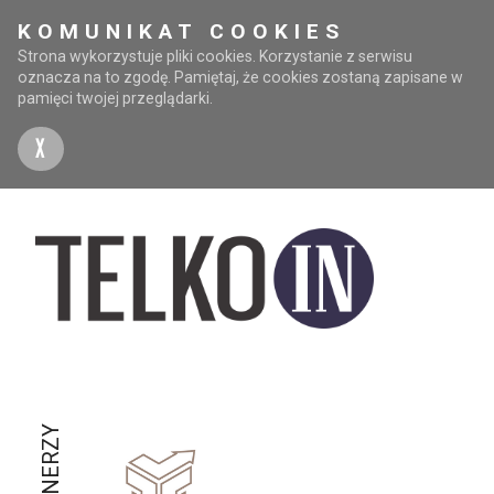
KOMUNIKAT COOKIES
Strona wykorzystuje pliki cookies. Korzystanie z serwisu
oznacza na to zgodę. Pamiętaj, że cookies zostaną zapisane w
pamięci twojej przeglądarki.
X
PARTNERZY