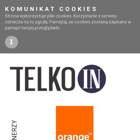
KOMUNIKAT COOKIES
Strona wykorzystuje pliki cookies. Korzystanie z serwisu
oznacza na to zgodę. Pamiętaj, że cookies zostaną zapisane w
pamięci twojej przeglądarki.
X
PARTNERZY