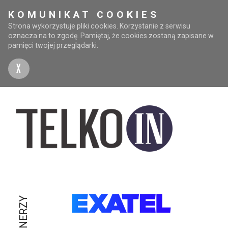
KOMUNIKAT COOKIES
Strona wykorzystuje pliki cookies. Korzystanie z serwisu
oznacza na to zgodę. Pamiętaj, że cookies zostaną zapisane w
pamięci twojej przeglądarki.
X
PARTNERZY