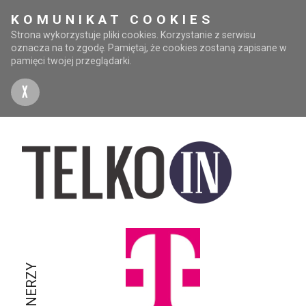
KOMUNIKAT COOKIES
Strona wykorzystuje pliki cookies. Korzystanie z serwisu
oznacza na to zgodę. Pamiętaj, że cookies zostaną zapisane w
pamięci twojej przeglądarki.
X
PARTNERZY