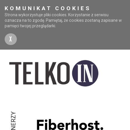
KOMUNIKAT COOKIES
Strona wykorzystuje pliki cookies. Korzystanie z serwisu
oznacza na to zgodę. Pamiętaj, że cookies zostaną zapisane w
pamięci twojej przeglądarki.
X
PARTNERZY