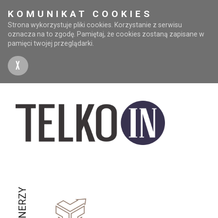
KOMUNIKAT COOKIES
Strona wykorzystuje pliki cookies. Korzystanie z serwisu
oznacza na to zgodę. Pamiętaj, że cookies zostaną zapisane w
pamięci twojej przeglądarki.
X
PARTNERZY