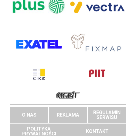
REGULAMIN
O NAS
REKLAMA
SERWISU
POLITYKA
KONTAKT
PRYWATNOŚCI