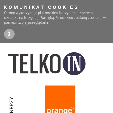
KOMUNIKAT COOKIES
Strona wykorzystuje pliki cookies. Korzystanie z serwisu
oznacza na to zgodę. Pamiętaj, że cookies zostaną zapisane w
pamięci twojej przeglądarki.
X
PARTNERZY