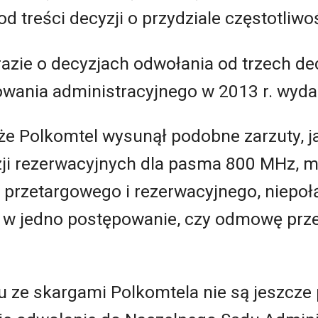
od treści decyzji o przydziale częstotliwoś
azie o decyzjach odwołania od trzech de
owania administracyjnego w 2013 r. wydan
że Polkomtel wysunął podobne zarzuty, j
ji rezerwacyjnych dla pasma 800 MHz, m.
 przetargowego i rezerwacyjnego, niepoł
i w jedno postępowanie, czy odmowę pr
 ze skargami Polkomtela nie są jeszcz