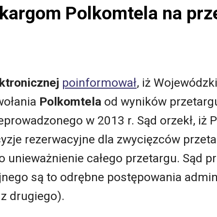
kargom Polkomtela na prz
ktronicznej
poinformował
, iż Wojewódzk
wołania
Polkomtela
od wyników przetargu
prowadzonego w 2013 r. Sąd orzekł, iż P
yzje rezerwacyjne dla zwycięzców przeta
 unieważnienie całego przetargu. Sąd prz
nego są to odrębne postępowania admin
 z drugiego).