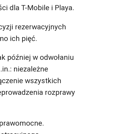
ci dla T-Mobile i Playa.
cyzji rezerwacyjnych
o ich pięć.
ak później w odwołaniu
in.: niezależne
ączenie wszystkich
zeprowadzenia rozprawy
e prawomocne.