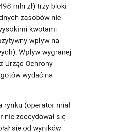
(498 mln zł) trzy bloki
adnych zasobów nie
e wysokimi kwotami
ozytywny wpływ na
wych). Wpływ wygranej
ez Urząd Ochrony
k gotów wydać na
 rynku (operator miał
 nie zdecydował się
łał sie od wyników