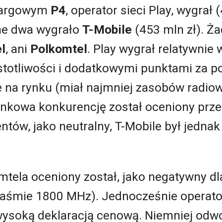
targowym
P4
, operator sieci Play, wygrał 
ne dwa wygrało
T-Mobile
(453 mln zł). Ż
l
, ani
Polkomtel
. Play wygrał relatywni
totliwości i dodatkowymi punktami za p
 na rynku (miał najmniej zasobów radio
rynkowa konkurencję został oceniony prz
tów, jako neutralny, T-Mobile był jedna
tela oceniony został, jako negatywny dla
aśmie 1800 MHz). Jednocześnie operator
wysoką deklaracją cenową. Niemniej odwo