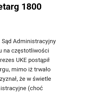
etarg 1800
i Sąd Administracyjny
 na częstotliwości
rezes UKE postąpił
rgu, mimo iż trwało
yznał, że w świetle
istracyjne (choć