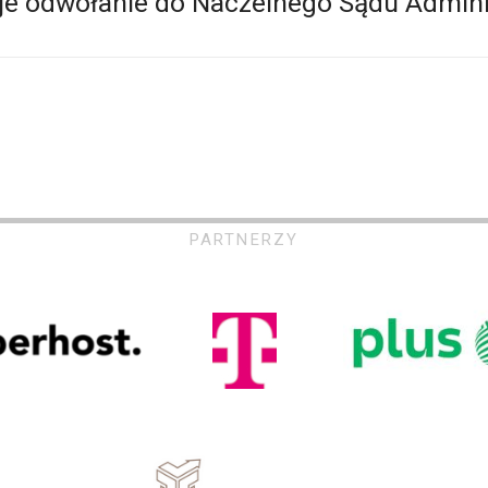
je odwołanie do Naczelnego Sądu Admini
PARTNERZY