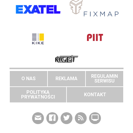
REGULAMIN
O NAS
REKLAMA
SERWISU
POLITYKA
KONTAKT
PRYWATNOŚCI