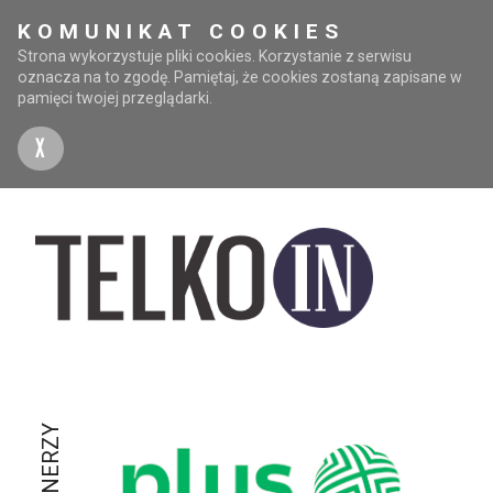
KOMUNIKAT COOKIES
Strona wykorzystuje pliki cookies. Korzystanie z serwisu
oznacza na to zgodę. Pamiętaj, że cookies zostaną zapisane w
pamięci twojej przeglądarki.
X
PARTNERZY