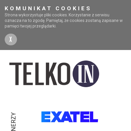
KOMUNIKAT COOKIES
Strona wykorzystuje pliki cookies. Korzystanie z serwisu
oznacza na to zgodę. Pamiętaj, że cookies zostaną zapisane w
pamięci twojej przeglądarki.
X
PARTNERZY