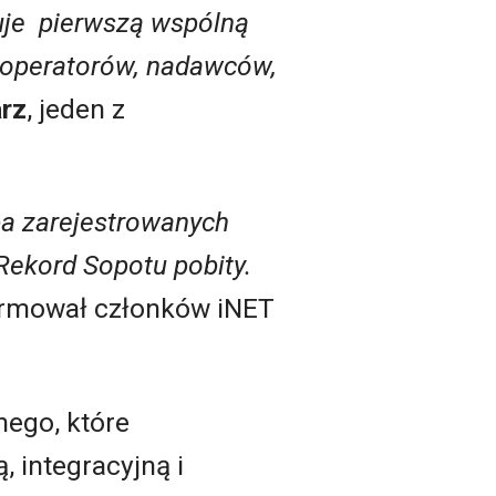
uje pierwszą wspólną
h operatorów, nadawców,
rz
, jeden z
ba zarejestrowanych
 Rekord Sopotu pobity.
rmował członków iNET
ego, które
 integracyjną i