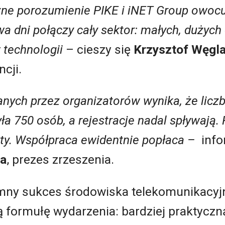
zne porozumienie PIKE i iNET Group owoc
wa dni połączy cały sektor: małych, dużyc
technologii
– cieszy się
Krzysztof Węgla
cji.
anych przez organizatorów wynika, że licz
a 750 osób, a rejestracje nadal spływają.
ity. Współpraca ewidentnie popłaca –
info
ga
, prezes zrzeszenia.
mny sukces środowiska telekomunikacyjn
formułę wydarzenia: bardziej praktyczną,