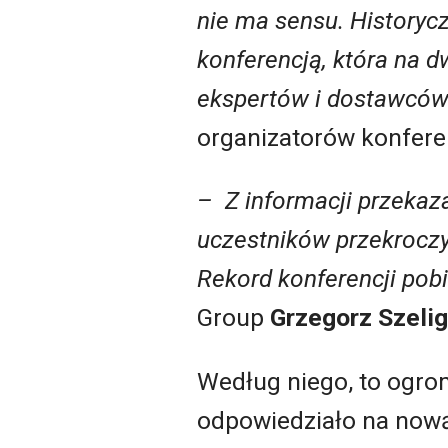
nie ma sensu. Historyc
konferencją, która na d
ekspertów i dostawców 
organizatorów konferen
– Z informacji przekaz
uczestników przekroczył
Rekord konferencji pob
Group
Grzegorz Szeli
Według niego, to ogro
odpowiedziało na nową 