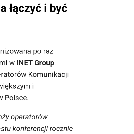
 łączyć i być
anizowana po raz
ymi w
iNET Group
.
eratorów Komunikacji
jwiększym i
w Polsce.
anży operatorów
stu konferencji rocznie