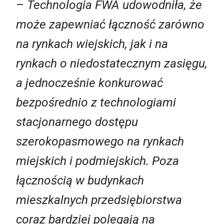
–
Technologia FWA
udowodnił
a
, że
może zapewni
a
ć łączność zarówno
na rynkach wiejskich, jak i na
rynkach o niedostatecznym zasięgu,
a jednocześnie konkurować
bezpośrednio z technologiami
stacjonarnego dostępu
szerokopasmowego na rynkach
miejskich i podmiejskich. Poza
łącznością w budynkach
mieszkalnych przedsiębiorstwa
coraz bardziej
polegają na