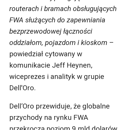
router
ach
i bram
ach
obsługujących
FWA
służących
do
zapewniania
bezprzewodowej
łącz
ności
oddział
om
, pojazd
om
i kiosk
om
–
powiedział cytowany w
komunikacie Jeff Heynen,
wiceprezes i analityk w grupie
Dell'Oro.
Dell’Oro przewiduje, że globalne
przychody na rynku FWA
przekroczą poziom 9 mld dolarów