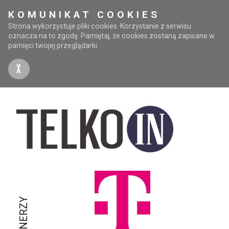
KOMUNIKAT COOKIES
Strona wykorzystuje pliki cookies. Korzystanie z serwisu
oznacza na to zgodę. Pamiętaj, że cookies zostaną zapisane w
pamięci twojej przeglądarki.
X
PARTNERZY