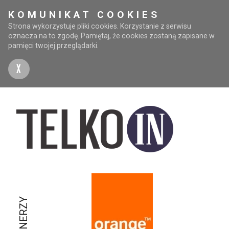
KOMUNIKAT COOKIES
Strona wykorzystuje pliki cookies. Korzystanie z serwisu
oznacza na to zgodę. Pamiętaj, że cookies zostaną zapisane w
pamięci twojej przeglądarki.
X
PARTNERZY