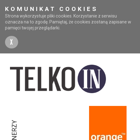
KOMUNIKAT COOKIES
Strona wykorzystuje pliki cookies. Korzystanie z serwisu
oznacza na to zgodę. Pamiętaj, że cookies zostaną zapisane w
pamięci twojej przeglądarki.
X
PARTNERZY