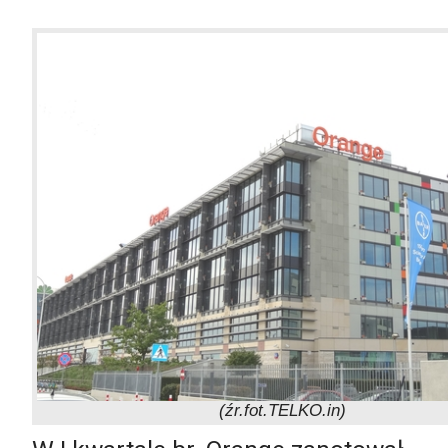
(źr.fot.TELKO.in)