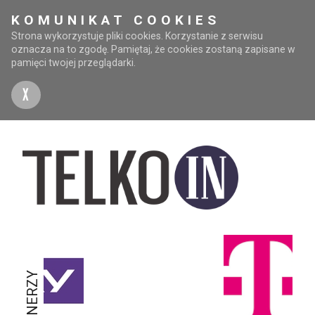
KOMUNIKAT COOKIES
Strona wykorzystuje pliki cookies. Korzystanie z serwisu
oznacza na to zgodę. Pamiętaj, że cookies zostaną zapisane w
pamięci twojej przeglądarki.
X
PARTNERZY