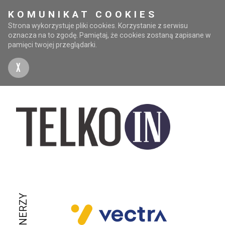
KOMUNIKAT COOKIES
Strona wykorzystuje pliki cookies. Korzystanie z serwisu
oznacza na to zgodę. Pamiętaj, że cookies zostaną zapisane w
pamięci twojej przeglądarki.
X
PARTNERZY