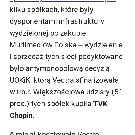
kilku spółkach, które były
dysponentami infrastruktury
wydzielonej po zakupie
Multimediów Polska ‒ wydzielenie
i sprzedaż tych sieci podyktowane
było antymonopolową decyzją
UOKiK, którą Vectra sfinalizowała
w ub.r. Większościowe udziały (51
proc.) tych spółek kupiła
TVK
Chopin
.
6 mln zł kosztowało Vectrę