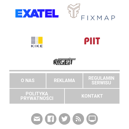
REGULAMIN
O NAS
REKLAMA
SERWISU
POLITYKA
KONTAKT
PRYWATNOŚCI