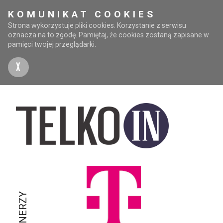
KOMUNIKAT COOKIES
Strona wykorzystuje pliki cookies. Korzystanie z serwisu
oznacza na to zgodę. Pamiętaj, że cookies zostaną zapisane w
pamięci twojej przeglądarki.
X
PARTNERZY