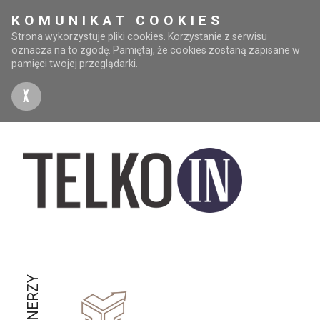
KOMUNIKAT COOKIES
Strona wykorzystuje pliki cookies. Korzystanie z serwisu
oznacza na to zgodę. Pamiętaj, że cookies zostaną zapisane w
pamięci twojej przeglądarki.
X
PARTNERZY