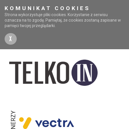
KOMUNIKAT COOKIES
Strona wykorzystuje pliki cookies. Korzystanie z serwisu
oznacza na to zgodę. Pamiętaj, że cookies zostaną zapisane w
pamięci twojej przeglądarki.
X
PARTNERZY