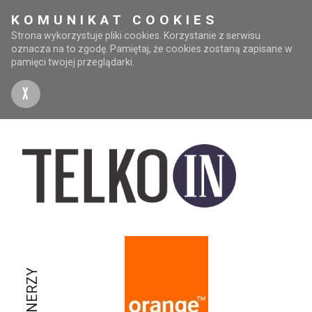
KOMUNIKAT COOKIES
Strona wykorzystuje pliki cookies. Korzystanie z serwisu
oznacza na to zgodę. Pamiętaj, że cookies zostaną zapisane w
pamięci twojej przeglądarki.
X
PARTNERZY