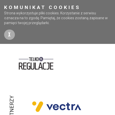
KOMUNIKAT COOKIES
Strona wykorzystuje pliki cookies. Korzystanie z serwisu
oznacza na to zgodę. Pamiętaj, że cookies zostaną zapisane w
pamięci twojej przeglądarki.
X
PARTNERZY