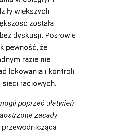
dziły większych
iększość została
ez dyskusji. Posłowie
k pewność, że
adnym razie nie
ad lokowania i kontroli
 sieci radiowych.
mogli poprzeć ułatwień
 zaostrzone zasady
a przewodnicząca