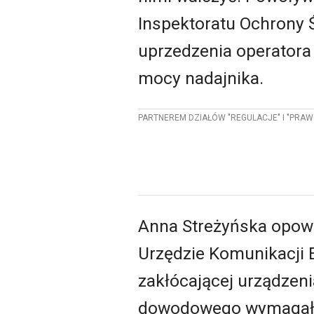
Inspektoratu Ochrony 
uprzedzenia operatora
mocy nadajnika.
PARTNEREM DZIAŁÓW "REGULACJE" I "PRAW
Anna Streżyńska opowi
Urzędzie Komunikacji El
zakłócającej urządzeni
dowodowego wymagała in