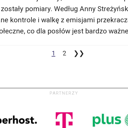
 zostały pomiary. Według Anny Streżyńsk
ne kontrole i walkę z emisjami przekrac
łeczne, co dla posłów jest bardzo ważne
1
2
❯❯
PARTNERZY