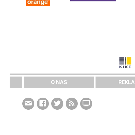
O NAS
REKL