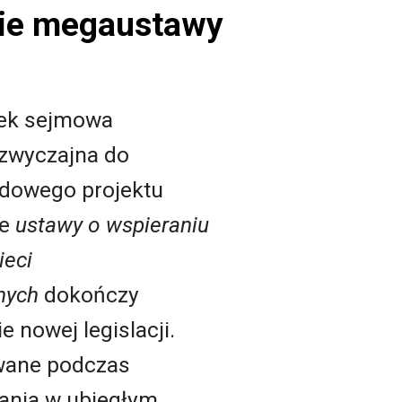
cie megaustawy
rek sejmowa
zwyczajna do
ądowego projektu
ie
ustawy o wspieraniu
ieci
nych
dokończy
e nowej legislacji.
owane podczas
ania w ubiegłym