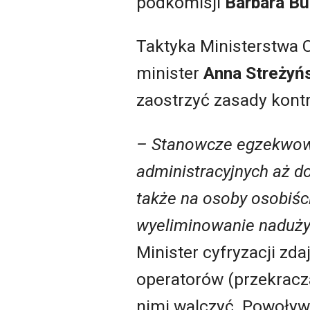
podkomisji
Barbara Bu
Taktyka Ministerstwa C
minister
Anna Streżyń
zaostrzyć zasady kontr
– Stanowcze egzekwowa
administracyjnych aż d
także na osoby osobiś
wyeliminowanie nadużyć,
Minister cyfryzacji zda
operatorów (przekracza
nimi walczyć. Powoływ