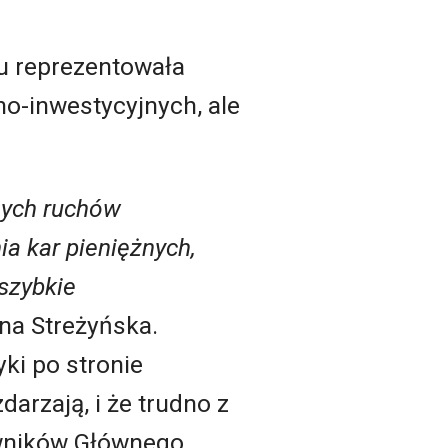
tu reprezentowała
no-inwestycyjnych, ale
nych ruchów
a kar pieniężnych,
szybkie
a Streżyńska.
yki po stronie
arzają, i że trudno z
owników Głównego