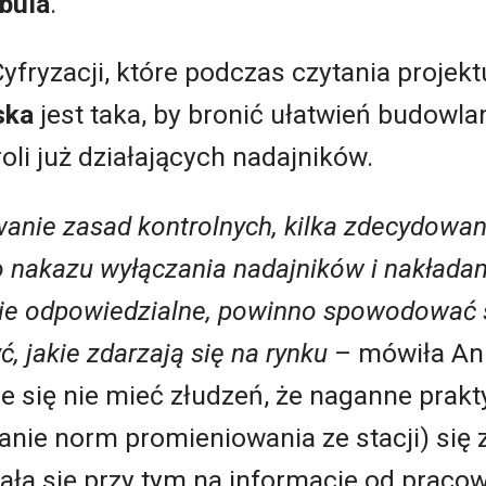
bula
.
yfryzacji, które podczas czytania projek
ska
jest taka, by bronić ułatwień budowla
oli już działających nadajników.
nie zasad kontrolnych, kilka zdecydowa
o nakazu wyłączania nadajników i nakładani
cie odpowiedzialne, powinno spowodować 
 jakie zdarzają się na rynku
– mówiła Ann
je się nie mieć złudzeń, że naganne prakt
nie norm promieniowania ze stacji) się zd
ała się przy tym na informacje od prac