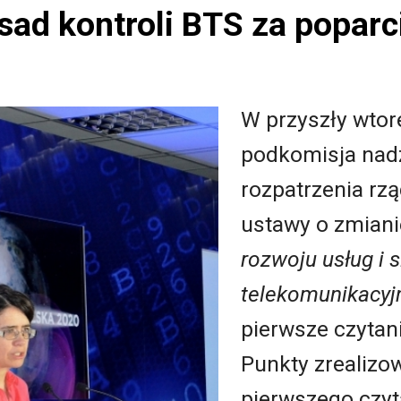
sad kontroli BTS za popar
W przyszły wto
podkomisja nad
rozpatrzenia rz
ustawy o zmian
rozwoju usług i s
telekomunikacyj
pierwsze czytani
Punkty zrealiz
pierwszego czyt