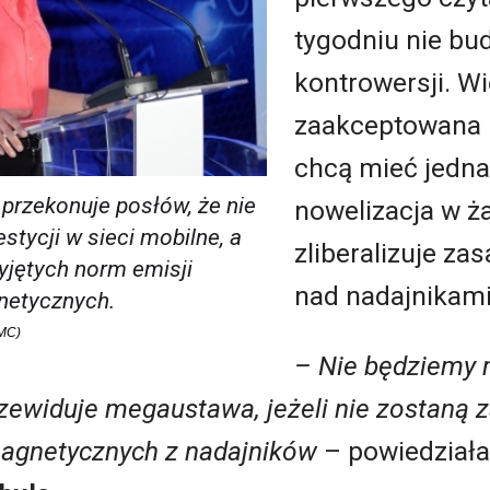
tygodniu nie bu
kontrowersji. W
zaakceptowana b
chcą mieć jedna
przekonuje posłów, że nie
nowelizacja w ż
tycji w sieci mobilne, a
zliberalizuje zas
yjętych norm emisji
nad nadajnikami
netycznych.
.MC)
– Nie będziemy 
przewiduje megaustawa, jeżeli nie zostaną
omagnetycznych z nadajników
– powiedział