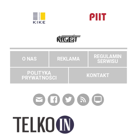
REGULAMIN
O NAS
REKLAMA
SERWISU
POLITYKA
KONTAKT
PRYWATNOŚCI