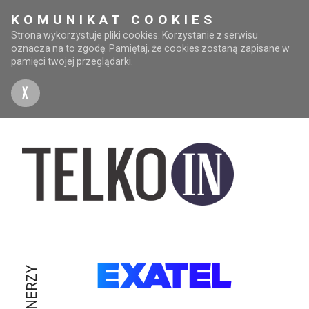
KOMUNIKAT COOKIES
Strona wykorzystuje pliki cookies. Korzystanie z serwisu
oznacza na to zgodę. Pamiętaj, że cookies zostaną zapisane w
pamięci twojej przeglądarki.
X
PARTNERZY