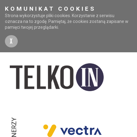
KOMUNIKAT COOKIES
Strona wykorzystuje pliki cookies. Korzystanie z serwisu
oznacza na to zgodę. Pamiętaj, że cookies zostaną zapisane w
pamięci twojej przeglądarki.
X
PARTNERZY