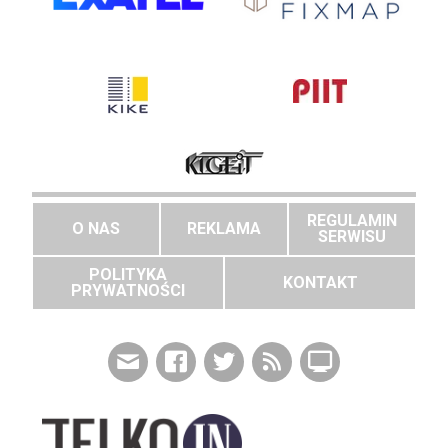
REGULAMIN
O NAS
REKLAMA
SERWISU
POLITYKA
KONTAKT
PRYWATNOŚCI