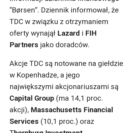
“Børsen”. Dziennik informował, że
TDC w związku z otrzymaniem
oferty wynajął
Lazard
i
FIH
Partners
jako doradców.
Akcje TDC są notowane na giełdzie
w Kopenhadze, a jego
największymi akcjonariuszami są
Capital Group
(ma 14,1 proc.
akcji),
Massachusetts Financial
Services
(10,1 proc.) oraz
T
hornburg Investment