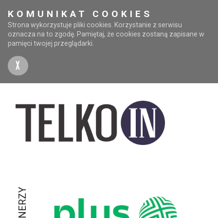
KOMUNIKAT COOKIES
Strona wykorzystuje pliki cookies. Korzystanie z serwisu
oznacza na to zgodę. Pamiętaj, że cookies zostaną zapisane w
pamięci twojej przeglądarki.
X
PARTNERZY