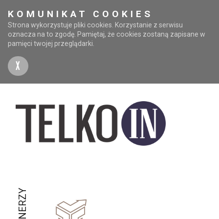
KOMUNIKAT COOKIES
Strona wykorzystuje pliki cookies. Korzystanie z serwisu
oznacza na to zgodę. Pamiętaj, że cookies zostaną zapisane w
pamięci twojej przeglądarki.
X
PARTNERZY