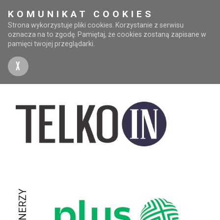
KOMUNIKAT COOKIES
Strona wykorzystuje pliki cookies. Korzystanie z serwisu
oznacza na to zgodę. Pamiętaj, że cookies zostaną zapisane w
pamięci twojej przeglądarki.
X
PARTNERZY