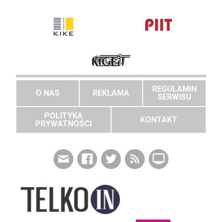
REGULAMIN
O NAS
REKLAMA
SERWISU
POLITYKA
KONTAKT
PRYWATNOŚCI