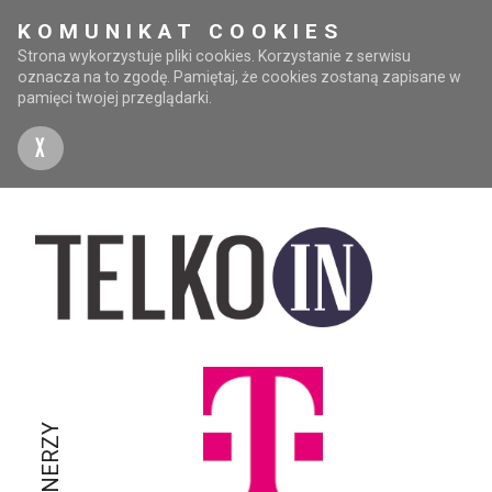
KOMUNIKAT COOKIES
Strona wykorzystuje pliki cookies. Korzystanie z serwisu
oznacza na to zgodę. Pamiętaj, że cookies zostaną zapisane w
pamięci twojej przeglądarki.
X
PARTNERZY