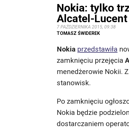
Nokia: tylko t
Alcatel-Lucent
7 PAŹDZIERNIKA 2015, 09:38
TOMASZ ŚWIDEREK
Nokia
przedstawiła
now
zamknięciu przejęcia
A
menedżerowie Nokii. Z
stanowisk.
Po zamknięciu ogłoszon
Nokia będzie podzielon
dostarczaniem operato