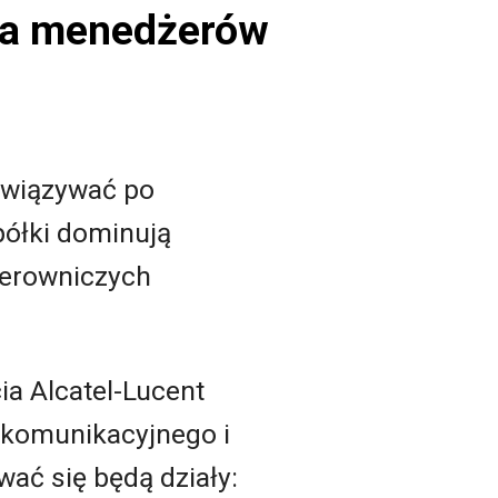
dla menedżerów
owiązywać po
półki dominują
ierowniczych
ia Alcatel-Lucent
lekomunikacyjnego i
ać się będą działy: