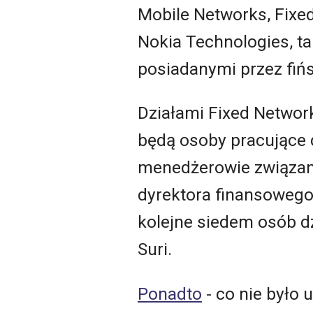
Mobile Networks, Fixed
Nokia Technologies, t
posiadanymi przez fiń
Działami Fixed Network
będą osoby pracujące 
menedżerowie związani
dyrektora finansowego,
kolejne siedem osób dz
Suri.
Ponadto
- co nie było 