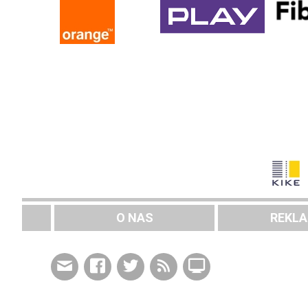
O NAS
REKL