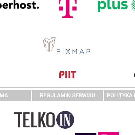
AMA
REGULAMIN SERWISU
POLITYKA