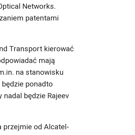
Optical Networks.
ądzaniem patentami
 and Transport kierować
 odpowiadać mają
m.in. na stanowisku
ć będzie ponadto
y nadal będzie Rajeev
 przejmie od Alcatel-