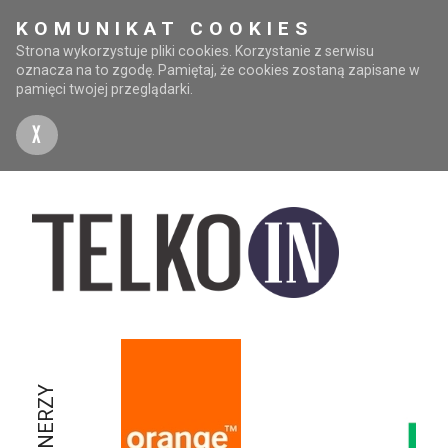
KOMUNIKAT COOKIES
Strona wykorzystuje pliki cookies. Korzystanie z serwisu
oznacza na to zgodę. Pamiętaj, że cookies zostaną zapisane w
pamięci twojej przeglądarki.
X
PARTNERZY