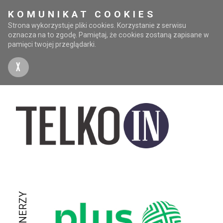
KOMUNIKAT COOKIES
Strona wykorzystuje pliki cookies. Korzystanie z serwisu
oznacza na to zgodę. Pamiętaj, że cookies zostaną zapisane w
pamięci twojej przeglądarki.
X
PARTNERZY