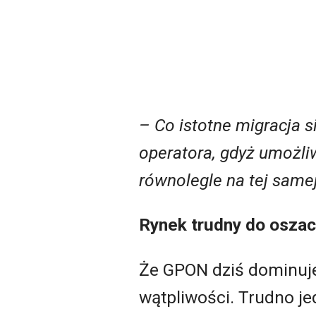
– Co istotne migracja 
operatora, gdyż umożli
równolegle na tej samej 
Rynek trudny do osza
Że GPON dziś dominuje
wątpliwości. Trudno j