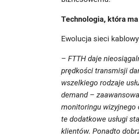
Technologia, która ma
Ewolucja sieci kablowy
– FTTH daje nieosiągal
prędkości transmisji da
wszelkiego rodzaje usł
demand
–
zaawansowane
monitoringu wizyjnego 
te dodatkowe usługi st
klientów. Ponadto dobr