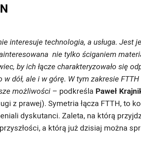
ON
ie interesuje technologia, a usługa. Jest 
zainteresowana nie tylko ściganiem materiał
wiec, by ich łącze charakteryzowało się o
o w dół, ale i w górę. W tym zakresie FTTH
sze możliwości
– podkreśla
Paweł Krajni
rugi z prawej). Symetria łącza FTTH, to k
eniali dyskutanci. Zaleta, na którą przyj
przyszłości, a którą już dzisiaj można sp