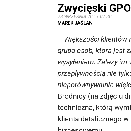
Zwycięski GP
28 WRZEŚNIA 2015, 07:30
MAREK JAŚLAN
–
Większości klientów n
grupa osób, która jest 
wysyłaniem. Zależy im 
przepływnością nie tylk
nieporównywalnie więk
Brodnicy (na zdjęciu d
techniczna, którą wymi
klienta detalicznego w 
biznesowemu.