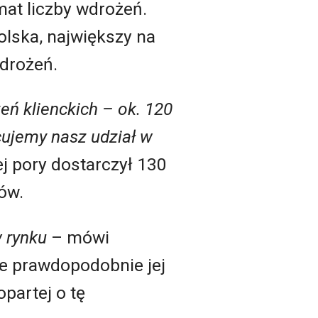
mat liczby wdrożeń.
olska, największy na
wdrożeń.
zeń klienckich
–
ok. 120
ujemy nasz udział w
j pory dostarczył 130
ów.
 rynku
– mówi
e prawdopodobnie jej
partej o tę