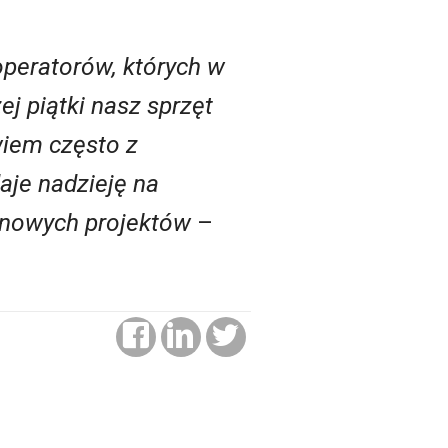
operatorów, których w
j piątki nasz sprzęt
wiem często z
daje nadzieję na
 nowych projektów
–