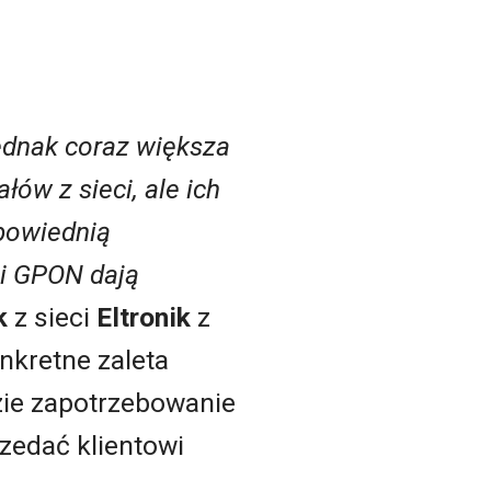
jednak coraz większa
ów z sieci, ale ich
dpowiednią
 i GPON dają
k
z sieci
Eltronik
z
onkretne zaleta
dzie zapotrzebowanie
rzedać klientowi