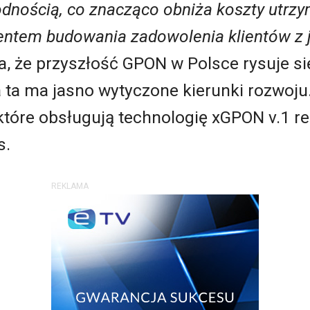
nością, co znacząco obniża koszty utrzym
entem budowania zadowolenia klientów z j
a, że przyszłość GPON w Polsce rysuje się
a ta ma jasno wytyczone kierunki rozwoju.
tóre obsługują technologię xGPON v.1 re
s.
REKLAMA