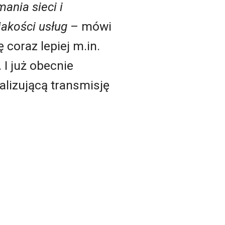
ania sieci i
akości usług
– mówi
 coraz lepiej m.in.
 I już obecnie
alizującą transmisję