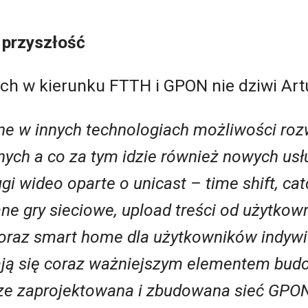
 przyszłość
ch w kierunku FTTH i GPON nie dziwi Art
ne w innych technologiach możliwości ro
nych a co za tym idzie również nowych usłu
ugi wideo oparte o unicast
–
time shift, cat
 gry sieciowe, upload treści od użytkown
oraz smart home dla użytkowników indywid
ają się coraz ważniejszym elementem budo
ze zaprojektowana i zbudowana sieć GPON