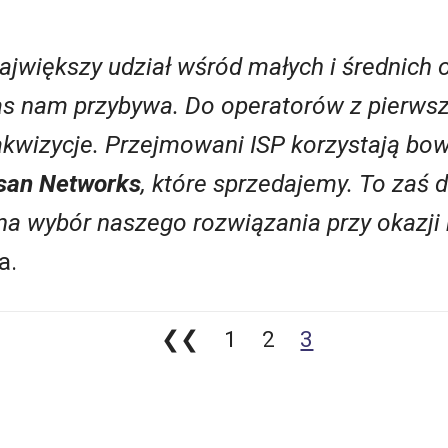
jwiększy udział wśród małych i średnich 
as nam przybywa. Do operatorów z pierwsze
 akwizycje. Przejmowani ISP korzystają bo
san Networks
, które sprzedajemy. To zaś 
na wybór naszego rozwiązania przy okazji
a.
❮❮
1
2
3