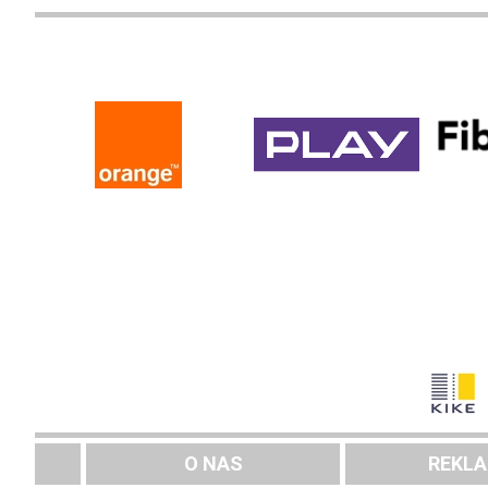
O NAS
REKL