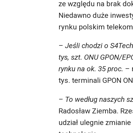
ze względu na brak do
Niedawno duże inwestyc
rynku polskim telekom,
– Jeśli chodzi o S4Tec
tys, szt. ONU GPON/EP
rynku na ok. 35 proc.
– 
tys. terminali GPON O
– To według naszych sz
Radosław Ziemba. Rze
udział ulegnie zmianie