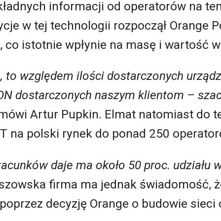
kładnych informacji od operatorów na te
je w tej technologii rozpoczął Orange P
 co istotnie wpłynie na masę i wartość 
h, to względem ilości dostarczonych urząd
ON dostarczonych naszym klientom
–
szac
mówi Artur Pupkin. Elmat natomiast do te
NT na polski rynek do ponad 250 operator
acunków daje ma około 50 proc. udziału w
szowska firma ma jednak świadomość, ż
 poprzez decyzję Orange o budowie sieci o