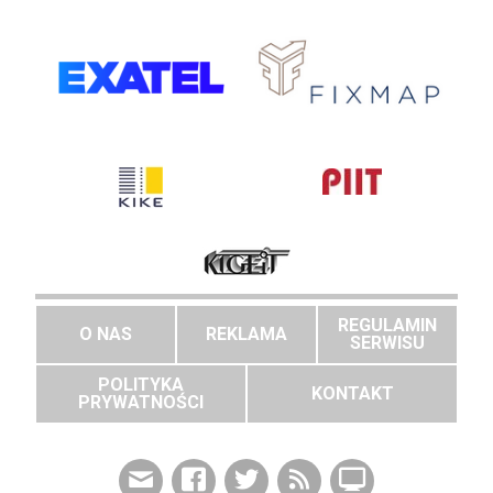
REGULAMIN
O NAS
REKLAMA
SERWISU
POLITYKA
KONTAKT
PRYWATNOŚCI