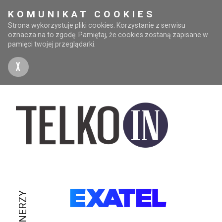
KOMUNIKAT COOKIES
Strona wykorzystuje pliki cookies. Korzystanie z serwisu
oznacza na to zgodę. Pamiętaj, że cookies zostaną zapisane w
pamięci twojej przeglądarki.
X
PARTNERZY