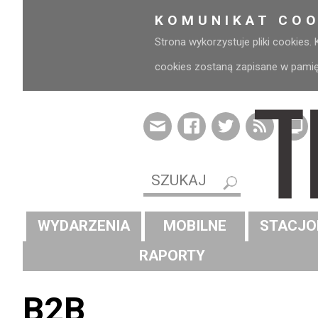
KOMUNIKAT COO
Strona wykorzystuje pliki cookies.
cookies zostaną zapisane w pamięci
WYDARZENIA
MOBILNE
STACJO
RAPORTY
B2B