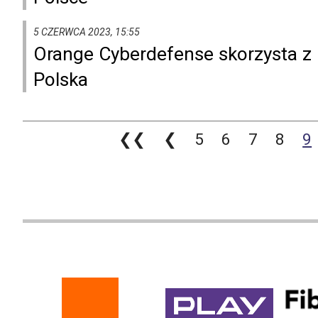
5 CZERWCA 2023, 15:55
Orange Cyberdefense skorzysta z 
Polska
❮❮
❮
5
6
7
8
9