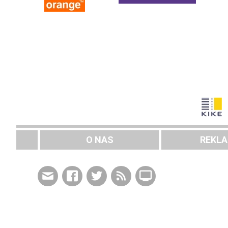
O NAS
REKL