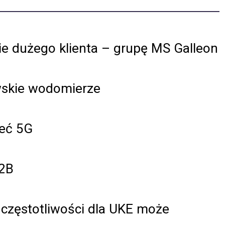
ie dużego klienta – grupę MS Galleon
wskie wodomierze
ieć 5G
B2B
zęstotliwości dla UKE może