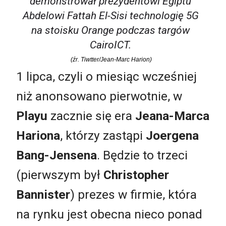
demonstrował prezydentowi Egiptu
Abdelowi Fattah El-Sisi technologię 5G
na stoisku Orange podczas targów
CairoICT.
(źr. Tiwtter/Jean-Marc Harion)
1 lipca, czyli o miesiąc wcześniej
niż anonsowano pierwotnie, w
Playu
zacznie się era
Jeana-Marca
Hariona
, którzy zastąpi
Joergena
Bang-Jensena
. Będzie to trzeci
(pierwszym był
Christopher
Bannister
) prezes w firmie, która
na rynku jest obecna nieco ponad