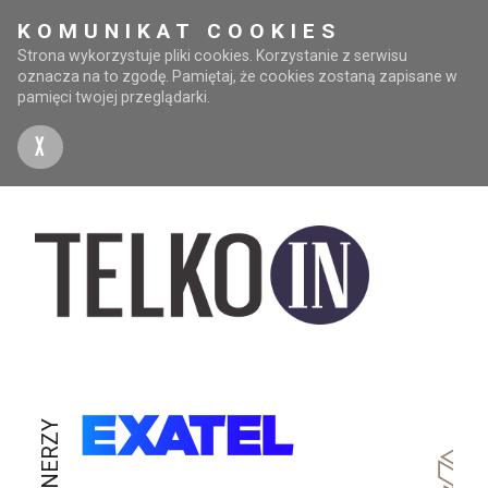
KOMUNIKAT COOKIES
Strona wykorzystuje pliki cookies. Korzystanie z serwisu
oznacza na to zgodę. Pamiętaj, że cookies zostaną zapisane w
pamięci twojej przeglądarki.
X
PARTNERZY