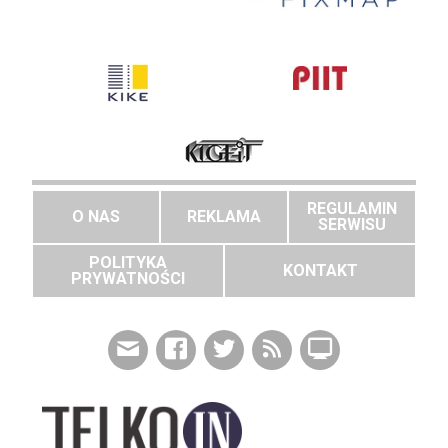
REGULAMIN
O NAS
REKLAMA
SERWISU
POLITYKA
KONTAKT
PRYWATNOŚCI