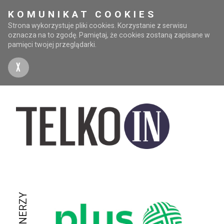
KOMUNIKAT COOKIES
Strona wykorzystuje pliki cookies. Korzystanie z serwisu
oznacza na to zgodę. Pamiętaj, że cookies zostaną zapisane w
pamięci twojej przeglądarki.
X
PARTNERZY