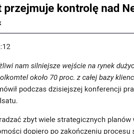
 przejmuje kontrolę nad Ne
K
5:12
żliwi nam silniejsze wejście na rynek duż
Polkomtel około 70 proc. z całej bazy klien
ówił podczas dzisiejszej konferencji p
lsatu.
dradzać zbyt wiele strategicznych planó
omości dopiero po zakończeniu procesu 