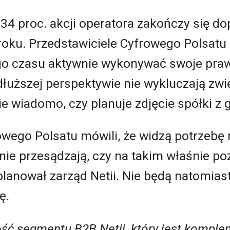
34 proc. akcji operatora zakończy się dop
roku. Przedstawiciele Cyfrowego Polsatu 
go czasu aktywnie wykonywać swoje praw
 dłuższej perspektywie nie wykluczają zw
Nie wiadomo, czy planuje zdjęcie spółki z
owego Polsatu mówili, że widzą potrzebę 
e nie przesądzają, czy na takim właśnie 
aplanował zarząd Netii. Nie będą natomiast
ę.
ść segmentu B2B Netii, który jest komple