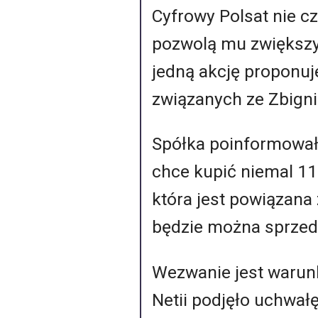
Cyfrowy Polsat nie c
pozwolą mu zwiększyć
jedną akcję proponuje
związanych ze Zbig
Spółka poinformowała
chce kupić niemal 119
która jest powiązana 
będzie można sprzeda
Wezwanie jest warun
Netii podjęło uchwał