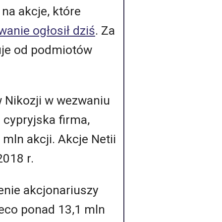
na akcje, które
anie ogłosił dziś
. Za
puje od podmiotów
w Nikozji w wezwaniu
 cypryjska firma,
mln akcji. Akcje Netii
018 r.
nie akcjonariuszy
ieco ponad 13,1 mln