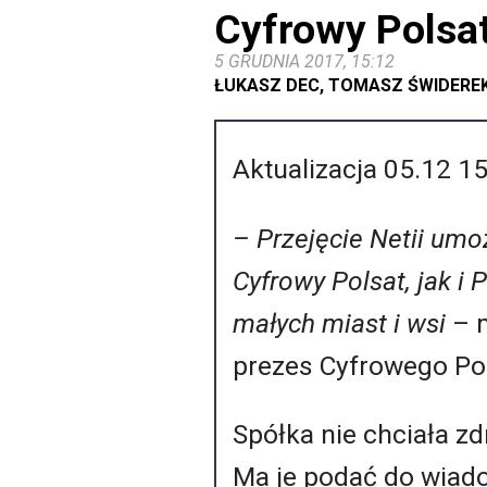
Cyfrowy Polsat
5 GRUDNIA 2017, 15:12
ŁUKASZ DEC, TOMASZ ŚWIDERE
Aktualizacja 05.12 1
– Przejęcie Netii umo
Cyfrowy Polsat, jak i 
małych miast i wsi
– m
prezes Cyfrowego Po
Spółka nie chciała z
Ma je podać do wiad