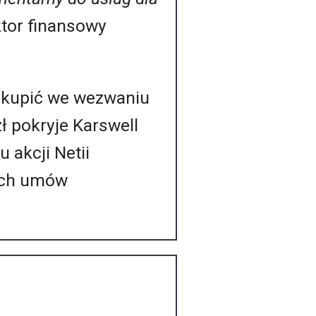
ktor finansowy
 skupić we wezwaniu
 pokryje Karswell
 akcji Netii
ich umów