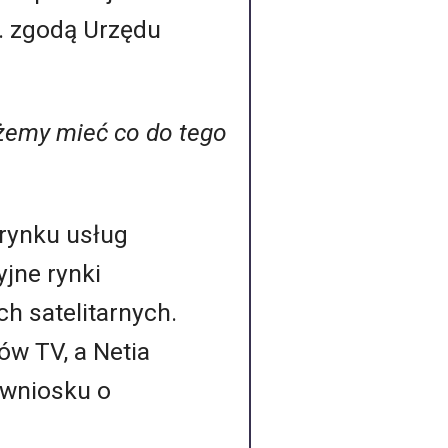
. zgodą Urzędu
ożemy mieć co do tego
 rynku usług
yjne rynki
ch satelitarnych.
tów TV, a Netia
 wniosku o