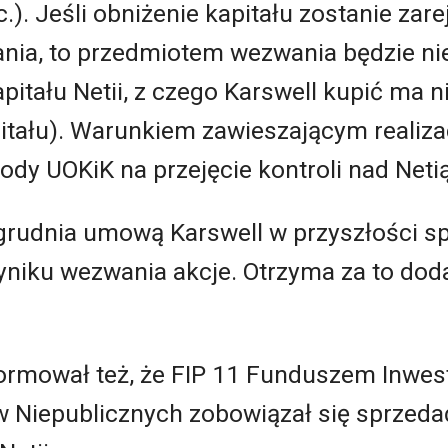
oc.). Jeśli obniżenie kapitału zostanie za
ia, to przedmiotem wezwania będzie ni
 kapitału Netii, z czego Karswell kupić ma
apitału). Warunkiem zawieszającym realiza
ody UOKiK na przejęcie kontroli nad Netią
 grudnia umową Karswell w przyszłości 
yniku wezwania akcje. Otrzyma za to do
formował też, że FIP 11 Funduszem Inwe
Niepublicznych zobowiązał się sprzeda