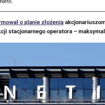
Netii.
rmował o planie złożenia
akcjonariuszom
cji stacjonarnego operatora – maksymalni