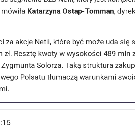
 mówiła
Katarzyna Ostap-Tomman
, dyre
ci za akcje Netii, które być może uda się
zł. Resztę kwoty w wysokości 489 mln zł
 Zygmunta Solorza. Taką struktura zakupu
rowego Polsatu tłumaczą warunkami swo
mi.
3:15