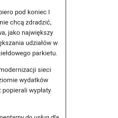
iero pod koniec I
nie chcą zdradzić,
a, jako największy
iększania udziałów w
 giełdowego parkietu.
modernizacji sieci
poziomie wydatków
 popierali wypłaty
mentarny do usług dla