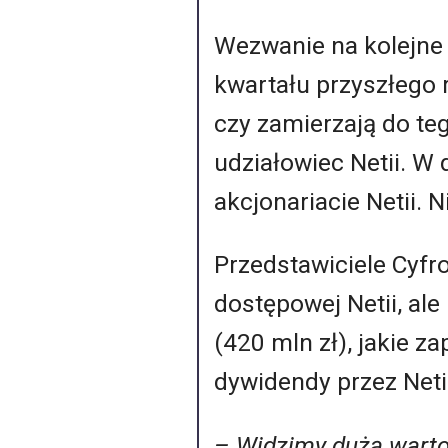
Wezwanie na kolejne 
kwartału przyszłego 
czy zamierzają do te
udziałowiec Netii. W
akcjonariacie Netii. 
Przedstawiciele Cyfr
dostępowej Netii, al
(420 mln zł), jakie z
dywidendy przez Neti
– Widzimy dużą warto