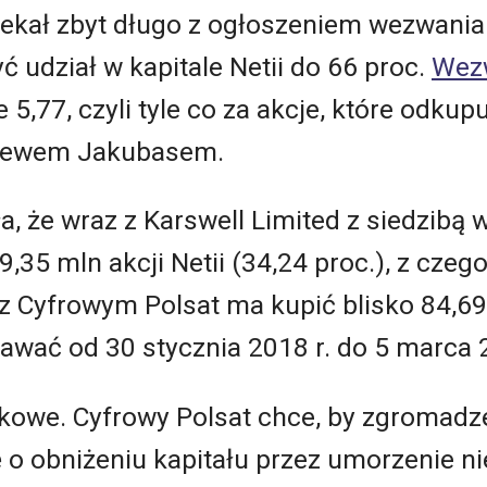
zekał zbyt długo z ogłoszeniem wezwania 
 udział w kapitale Netii do 66 proc.
Wezw
 5,77, czyli tyle co za akcje, które odku
niewem Jakubasem.
, że wraz z Karswell Limited z siedzibą 
,35 mln akcji Netii (34,24 proc.), z czego
z Cyfrowym Polsat ma kupić blisko 84,69 
wać od 30 stycznia 2018 r. do 5 marca 2
kowe. Cyfrowy Polsat chce, by zgromadze
ę o obniżeniu kapitału przez umorzenie n