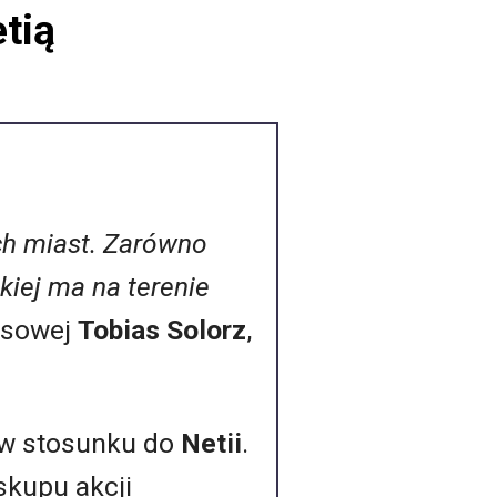
tią
ych miast. Zarówno
ckiej ma na terenie
rasowej
Tobias Solorz
,
w w stosunku do
Netii
.
skupu akcji