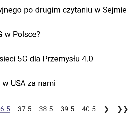
yjnego po drugim czytaniu w Sejmie
5G w Polsce?
sieci 5G dla Przemysłu 4.0
l w USA za nami
6.5
37.5
38.5
39.5
40.5
❯
❯❯