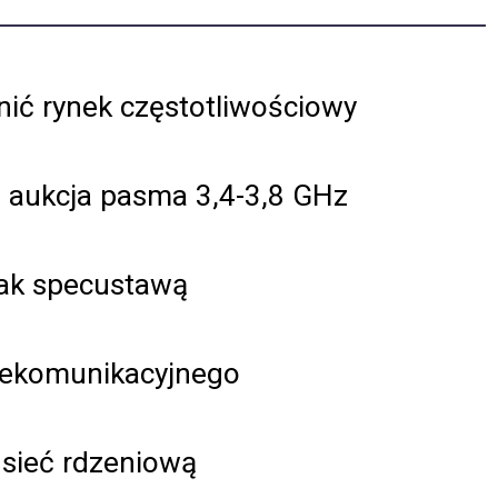
ć rynek częstotliwościowy
ię aukcja pasma 3,4-3,8 GHz
ak specustawą
elekomunikacyjnego
 sieć rdzeniową