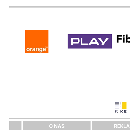
O NAS
REKL