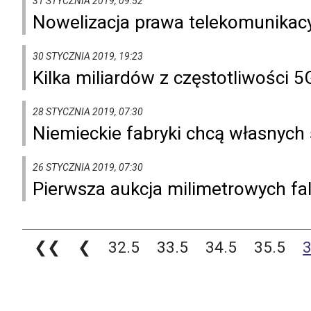
31 STYCZNIA 2019, 09:52
Nowelizacja prawa telekomunikac
30 STYCZNIA 2019, 19:23
Kilka miliardów z częstotliwości 
28 STYCZNIA 2019, 07:30
Niemieckie fabryki chcą własnych 
26 STYCZNIA 2019, 07:30
Pierwsza aukcja milimetrowych fa
❮❮
❮
32.5
33.5
34.5
35.5
3