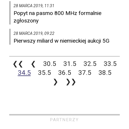
28 MARCA 2019, 11:31
Popyt na pasmo 800 MHz formalnie
zgłoszony
28 MARCA 2019, 09:22
Pierwszy miliard w niemieckiej aukcji 5G
❮❮
❮
30.5
31.5
32.5
33.5
34.5
35.5
36.5
37.5
38.5
❯
❯❯
PARTNERZY