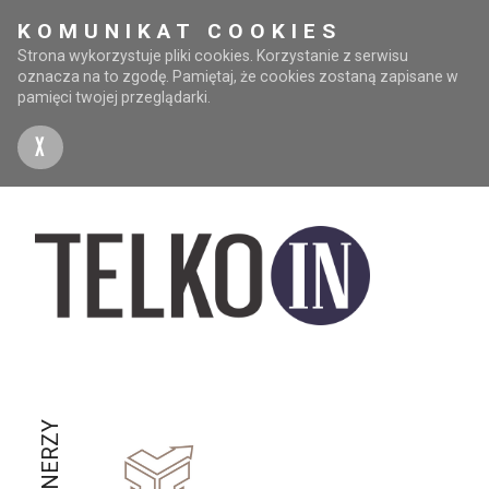
KOMUNIKAT COOKIES
Strona wykorzystuje pliki cookies. Korzystanie z serwisu
oznacza na to zgodę. Pamiętaj, że cookies zostaną zapisane w
pamięci twojej przeglądarki.
X
PARTNERZY