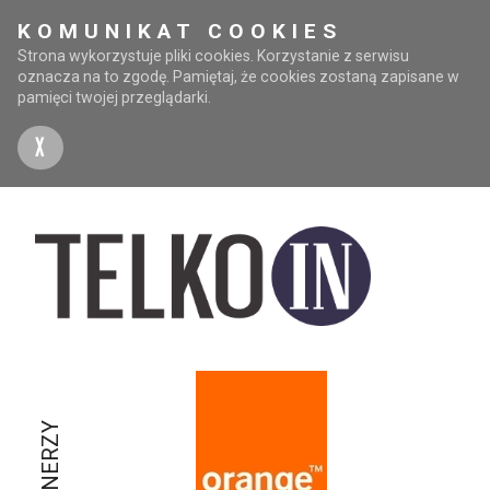
KOMUNIKAT COOKIES
Strona wykorzystuje pliki cookies. Korzystanie z serwisu
oznacza na to zgodę. Pamiętaj, że cookies zostaną zapisane w
pamięci twojej przeglądarki.
X
PARTNERZY